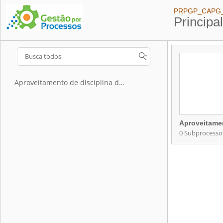
PRPGP_CAPG_Ap
Principa
Aproveitamento de disciplina de Pós-Graduação
0 Subprocesso
Contém 0 Subp