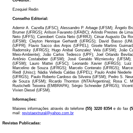
Co-editor:
Ezequiel Redin
Conselho Editorial:
Ademir A. Cazella (UFSC); Alessandro P. Arbage (UFSM); Ângelo Br
Brumer (UFRGS); Arilson Favareto (UFABC); Arlindo Prestes de Lima 
Neto (UFFS); Canrobert Costa Neto (UFRRJ); César Augusto Da Ros
(UFSM); Cleyton Henrique Gerhardt (UFRGS); David Basso (UNIJ
(UFPR); Flavio Sacco dos Anjos (UFPEL); Gisele Martins Guimar
Radomsky (UFRGS); Hugo Anibal Gonzalez Vela (UFSM); João C
Meio-Ambiente); João Carlos Tedesco (UPF); Joel Orlando Bevil
Antônio Costabeber (UFSM); José Geraldo Wizniesvky (UFSM);
(UFSM); Lauro Mattei (UFSC); Leonardo Xavier (UFRGS); Luiz
Marcelino de Souza (UFRGS); Marcelo Conterato (UFRGS); Marcel
Riedl (Unisc); Nádia Velleda Caldas (UFPEL); Paulo André Niederl
(UFRGS); Paulo Roberto Cardoso da Silveira (UFSM); Pedro S. Ne
de Souza (UFSM); Ricardo Thornton (INTA/Argentina); Rosa C. M
Rustichelli Teixeira (EMBRAPA); Sérgio Schneider (UFRGS); Vicent
Vivien Diesel (UFSM).
Informações:
Maiores informações através do telefone
(55) 3220 8354
e do fax
(
mail:
revistaextrural@yahoo.com.br
Revistas Publicadas: