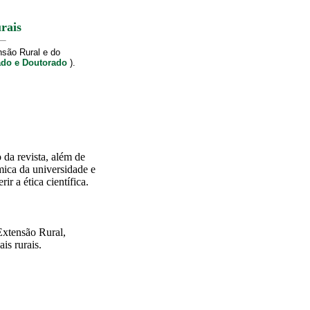
rais
nsão Rural e do
ado e Doutorado
).
o da revista, além de
mica da universidade e
ir a ética científica.
 Extensão Rural,
is rurais.