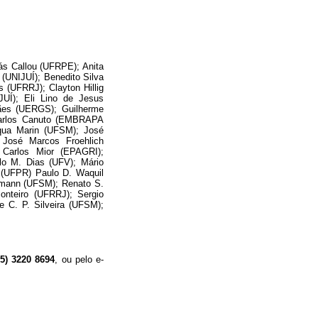
ás Callou (UFRPE); Anita
(UNIJUÍ); Benedito Silva
 (UFRRJ); Clayton Hillig
UÍ); Eli Lino de Jesus
ães (UERGS); Guilherme
arlos Canuto (EMBRAPA
aqua Marin (UFSM); José
 José Marcos Froehlich
 Carlos Mior (EPAGRI);
o M. Dias (UFV); Mário
e (UFPR) Paulo D. Waquil
umann (UFSM); Renato S.
onteiro (UFRRJ); Sergio
e C. P. Silveira (UFSM);
55) 3220 8694
, ou pelo e-