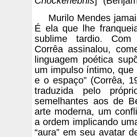
Chockerlebnis
]” (Benjam
Murilo Mendes jamai
É ela que lhe franquei
sublime tardio. Com 
Corrêa assinalou, com
linguagem poética su
um impulso íntimo, que
e o espaço” (Corrêa, 1
traduzida pelo próp
semelhantes aos de Be
arte moderna, um confli
a ordem implicando uma
“aura” em seu avatar de