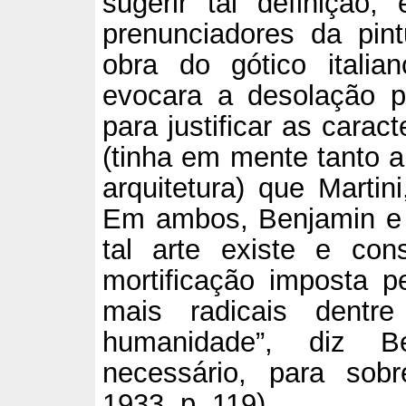
sugerir tal definição
prenunciadores da pin
obra do gótico italia
evocara a desolação p
para justificar as carac
(tinha em mente tanto a 
arquitetura) que Martin
Em ambos, Benjamin e M
tal arte existe e con
mortificação imposta p
mais radicais dentr
humanidade”, diz B
necessário, para sobr
1933, p. 119).