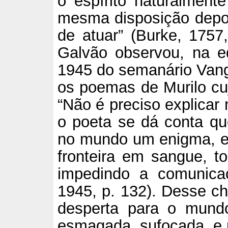
o espírito naturalmen
mesma disposição depoi
de atuar” (Burke, 1757,
Galvão observou, na 
1945 do semanário Vang
os poemas de Murilo cuj
“Não é preciso explica
o poeta se dá conta q
no mundo um enigma, e e
fronteira em sangue, t
impedindo a comunicaç
1945, p. 132). Desse c
desperta para o mund
esmagada, sufocada, e 