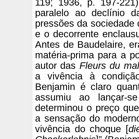
119; 1936, p. 197-221)
paralelo ao declínio 
pressões da sociedade c
e o decorrente enclau
Antes de Baudelaire, er
matéria-prima para a po
autor das
Fleurs du ma
a vivência à condição
Benjamin é claro quan
assumiu ao lançar-s
determinou o preço que 
a sensação do moderno
vivência do choque [
di