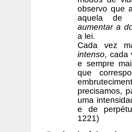
observo que 
aquela de u
aumentar a d
a lei.
Cada vez m
intenso
, cada
e sempre ma
que corresp
embrutecime
precisamos, p
uma intensida
e de perpétua
1221)