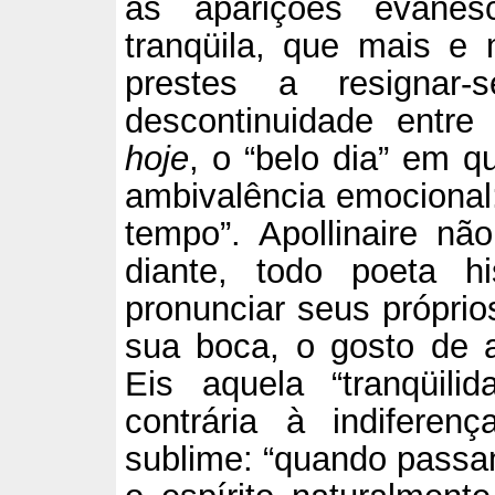
às aparições evane
tranqüila, que mais e
prestes a resignar
descontinuidade entr
hoje
, o “belo dia” em q
ambivalência emocional
tempo”. Apollinaire n
diante, todo poeta hi
pronunciar seus próprio
sua boca, o gosto de 
Eis aquela “tranqüili
contrária à indifere
sublime: “quando passa