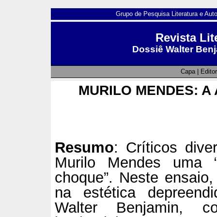
Grupo de Pesquisa Literatura e Aut
Revista Lit
Dossiê Walter Benja
Capa
|
Editor
MURILO MENDES: A 
Resumo
: Críticos div
Murilo Mendes uma “
choque”. Neste ensaio, 
na estética depreendi
Walter Benjamin,