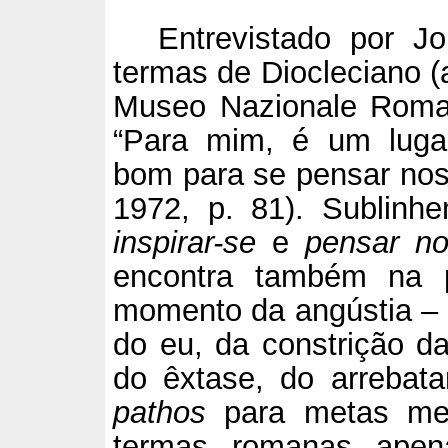
Entrevistado por J
termas de Diocleciano 
Museo Nazionale Roman
“Para mim, é um lugar
bom para se pensar nos
1972, p. 81). Sublinh
inspirar-se
e
pensar no
encontra também na p
momento da angústia – 
do eu, da constrição 
do êxtase, do arrebat
pathos
para metas men
termas romanas ape