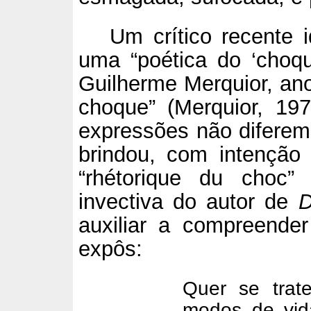
Um crítico recente i
uma “poética do ‘choqu
Guilherme Merquior, anos
choque” (Merquior, 197
expressões não diferem
brindou, com intenção
“rhétorique du choc”
invectiva do autor de
D
auxiliar a compreende
expôs:
Quer se trat
modos de vid