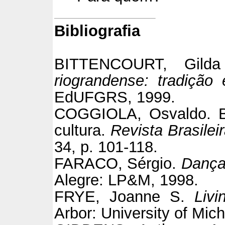
Bibliografia
BITTENCOURT, Gild
riograndense: tradição
EdUFGRS, 1999.
COGGIOLA, Osvaldo. Bue
cultura.
Revista Brasileir
34, p. 101-118.
FARACO, Sérgio.
Dança
Alegre: LP&M, 1998.
FRYE, Joanne S.
Livi
Arbor: University of Mic