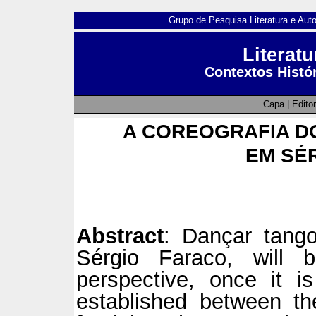
Grupo de Pesquisa Literatura e Aut
Literatu
Contextos Histór
Capa
|
Editor
A COREOGRAFIA D
EM SÉ
Abstract
: Dançar tango
Sérgio Faraco, will 
perspective, once it is
established between th