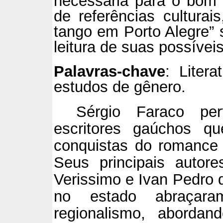
necessária para o bom 
de referências culturai
tango em Porto Alegre”
leitura de suas possíveis
Palavras-chave
: Liter
estudos de gênero.
Sérgio Faraco pe
escritores gaúchos q
conquistas do romance
Seus principais autor
Verissimo e Ivan Pedro d
no estado abraçar
regionalismo, aborda