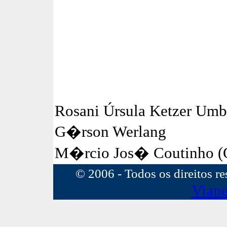
Rosani Úrsula Ketzer Um
G�rson Werlang
M�rcio Jos� Coutinho (O
© 2006 - Todos os direitos r
Viane